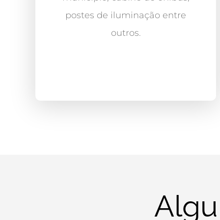
postes de iluminação entre
outros.
Algu