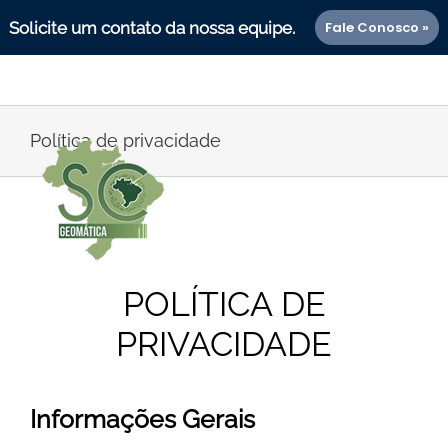
Fale Conosco »
Solicite um contato da nossa equipe.
Ir
<!--
-->
para
Política de privacidade
o
conteúdo
POLÍTICA DE
PRIVACIDADE
Informações Gerais