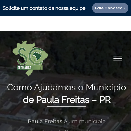
Solicite um contato da nossa equipe.
Fale Conosco »
Ir
<!--
-->
para
o
conteúdo
Como Ajudamos o Município
de Paula Freitas – PR
Paula Freitas
é um município